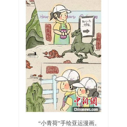
“小青荷”手绘亚运漫画。