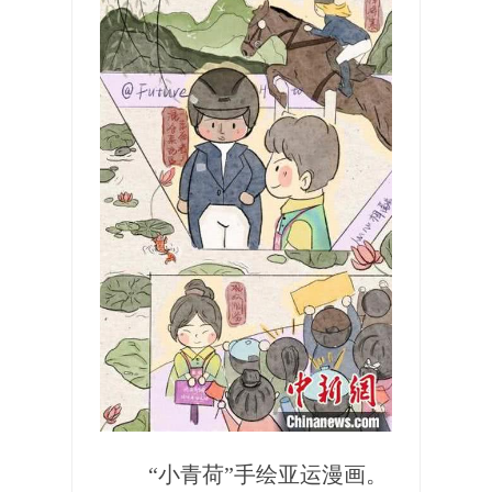
“小青荷”手绘亚运漫画。