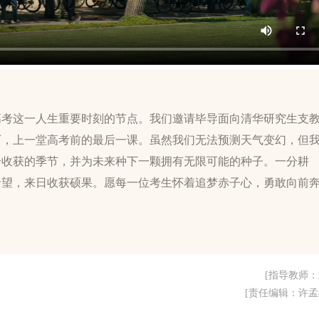
高考这一人生重要时刻的节点。我们邀请毕导面向清华研究生支
历，上一堂高考前的最后一课。虽然我们无法预测天气变幻，但
个收获的季节，并为未来种下一颗拥有无限可能的种子。一分耕
希望，来日收获硕果。愿每一位考生怀着追梦赤子心，勇敢向前
[指导教师：
[责任编辑：许孟