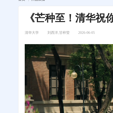
《芒种至！清华祝
清华大学
刘西洋,甘梓莹
2026-06-05