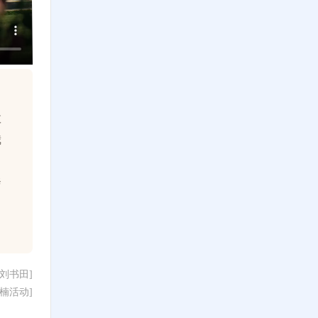
教
我
奔
刘书田]
楠活动]