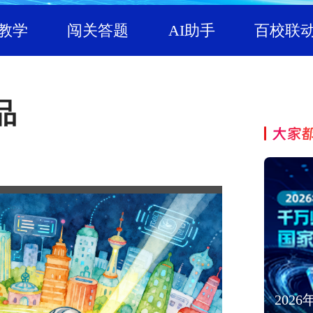
教学
闯关答题
AI助手
百校联
品
大家
202