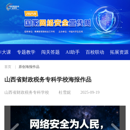
诈大课
专题教学
闯关答题
AI助手
百校联动
拓展资源
首页
|
原创海报作品
山西省财政税务专科学校海报作品
山西省财政税务专科学校
杜雪妮
2025-09-19