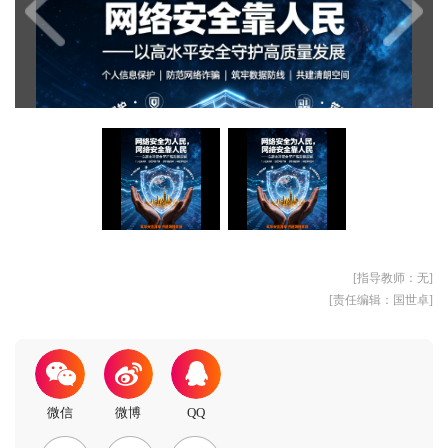
[指导教师：无]
[责任编辑：国世卓]
MEITU_20250915_103436827.jpg
MEITU_20250915_103436827.jpg