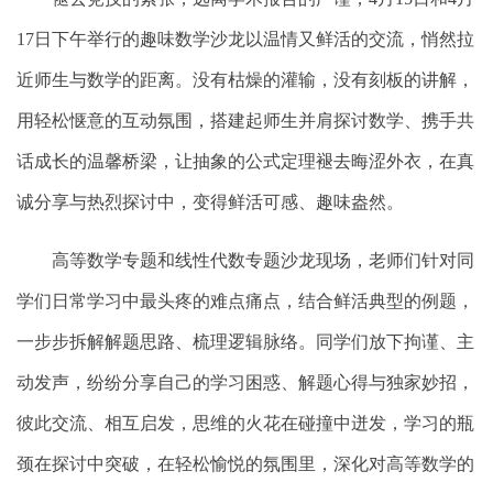
17
日下午举行的趣味数学沙龙以温情又鲜活的交流，悄然拉
近师生与数学的距离。没有枯燥的灌输，没有刻板的讲解，
用轻松惬意的互动氛围，搭建起师生并肩探讨数学、携手共
话成长的温馨桥梁，让抽象的公式定理褪去晦涩外衣，在真
诚分享与热烈探讨中，变得鲜活可感、趣味盎然。
高等数学专题和线性代数专题沙龙现场，老师们针对同
学们日常学习中最头疼的难点痛点，结合鲜活典型的例题，
一步步拆解解题思路、梳理逻辑脉络。同学们放下拘谨、主
动发声，纷纷分享自己的学习困惑、解题心得与独家妙招，
彼此交流、相互启发，思维的火花在碰撞中迸发，学习的瓶
颈在探讨中突破，在轻松愉悦的氛围里，深化对高等数学的