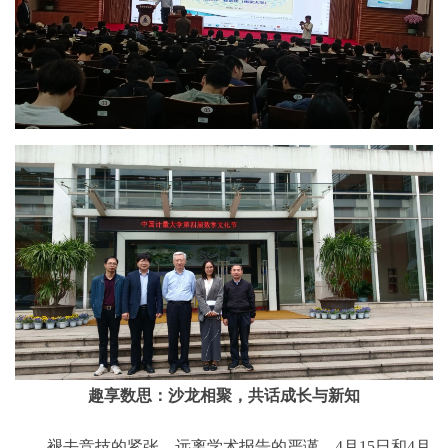
趣享数思：沙龙相聚，共话成长与新知
褪去竞技的紧张，远离学术报告的严谨，
4
月
15
日和
4
月