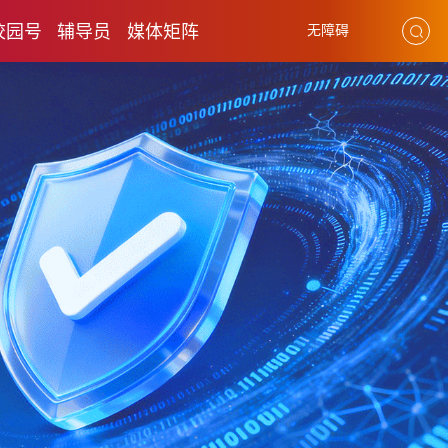
校园号
辅导员
媒体矩阵
无障碍