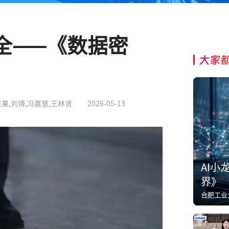
全——《数据密
大家
星果,刘博,冯嘉慧,王林贤
2026-05-13
AI小
界》
合肥工业