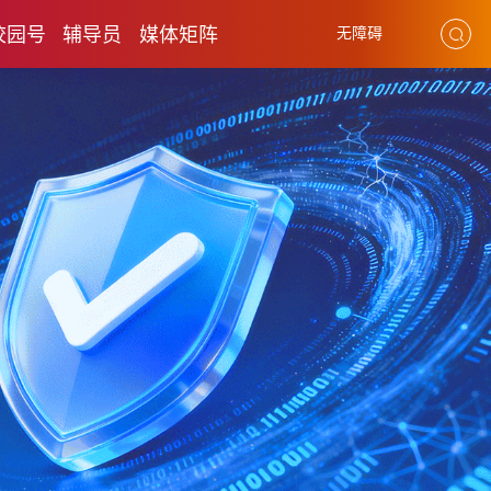
校园号
辅导员
媒体矩阵
无障碍