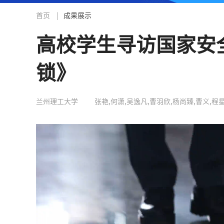
首页
|
成果展示
高校学生寻访国家安
锁》
兰州理工大学
张艳,何潇,吴逸凡,曹羽欣,杨尚臻,曹义,程