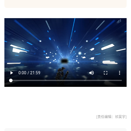
[责任编辑：祁昊宇]