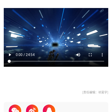
[责任编辑：祁昊宇]