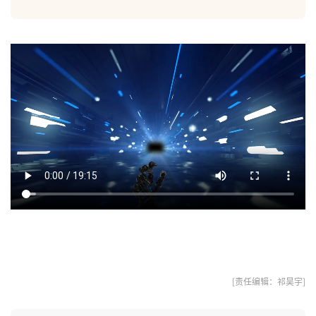
[责任编辑：祁昊宇]