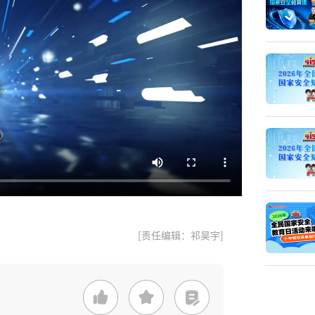
[责任编辑：祁昊宇]