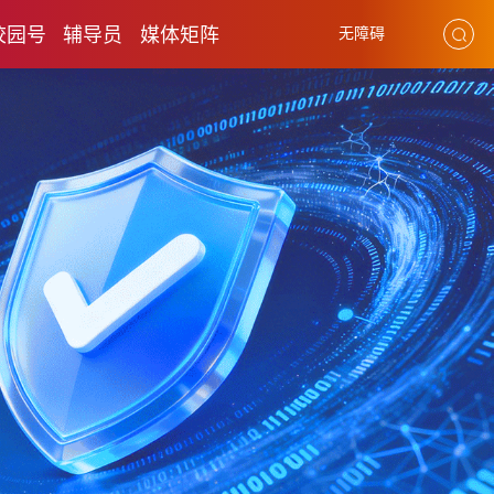
校园号
辅导员
媒体矩阵
无障碍