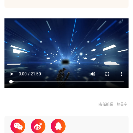
[责任编辑：祁昊宇]