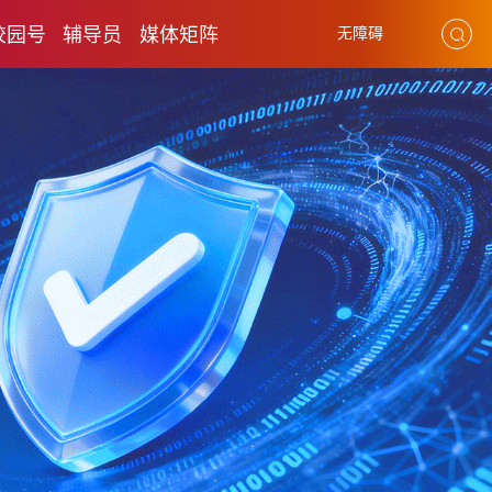
校园号
辅导员
媒体矩阵
无障碍