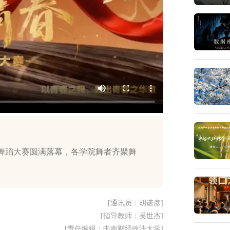
园舞蹈大赛圆满落幕，各学院舞者齐聚舞
[通讯员：胡诺彦]
[指导教师：吴世杰]
[责任编辑：中南财经政法大学]