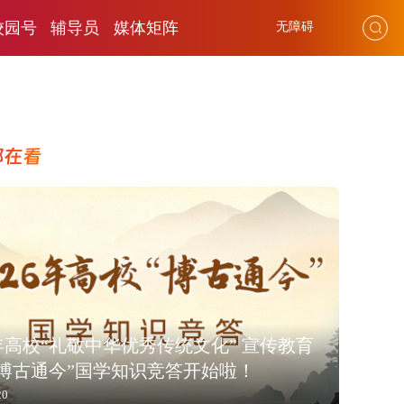
校园号
辅导员
媒体矩阵
无障碍
都在看
6年高校“礼敬中华优秀传统文化” 宣传教育
“博古通今”国学知识竞答开始啦！
20