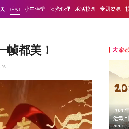
页
活动
小中伴学
阳光心理
乐活校园
专题资源
一帧都美！
大家
6-08
202
活动
2026-05-