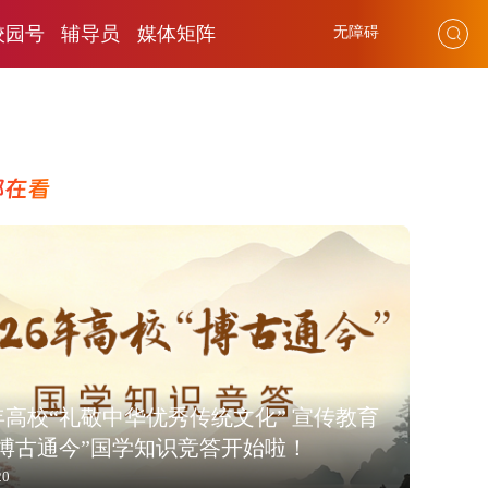
校园号
辅导员
媒体矩阵
无障碍
都在看
6年高校“礼敬中华优秀传统文化” 宣传教育
“博古通今”国学知识竞答开始啦！
20