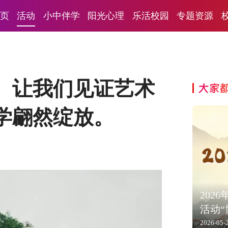
页
活动
小中伴学
阳光心理
乐活校园
专题资源
。让我们见证艺术
大家
同学翩然绽放。
202
活动
2026-05-