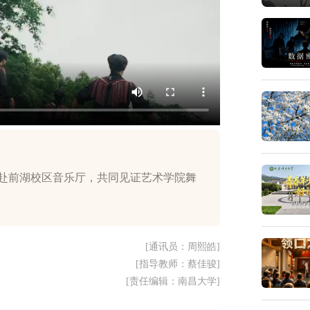
0相赴前湖校区音乐厅，共同见证艺术学院舞
[通讯员：周熙皓]
[指导教师：蔡佳骏]
[责任编辑：南昌大学]